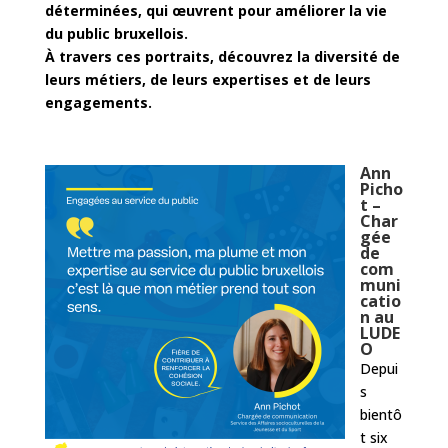
déterminées, qui œuvrent pour améliorer la vie
du public bruxellois.
À travers ces portraits, découvrez la diversité de
leurs métiers, de leurs expertises et de leurs
engagements.
Ann
Picho
t –
Char
gée
de
com
muni
catio
n au
LUDE
O
Depui
s
bientô
t six