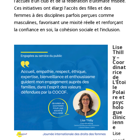
l’accueil d’un club et de la fédération d’ultimate frisbee.
Ces initiatives ont élargi l’accès des filles et des
femmes à des disciplines parfois perçues comme
masculines, favorisant une mixité réelle et renforçant
la confiance en soi, la cohésion sociale et l’inclusion.
Lise
Thill
y –
Coor
dinat
rice
de
L’Étoi
le
Polai
re et
psyc
holo
gue
clinic
ienn
e
Lise