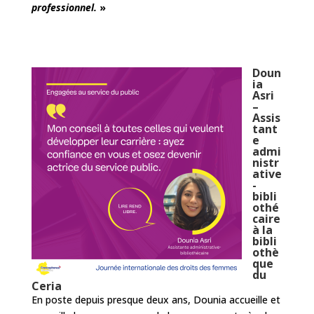
professionnel.
»
Doun
ia
Asri
–
Assis
tant
e
admi
nistr
ative
-
bibli
othé
caire
à la
bibli
othè
que
du
Ceria
En poste depuis presque deux ans, Dounia accueille et