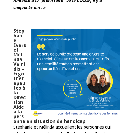
remonte à la “préhistoire” de la COCOF, il y a
cinquante ans.
»
Stép
hani
e
Evers
et
Méli
nda
Velni
dis –
Ergo
thér
apeu
tes à
la
Direc
tion
Aide
à la
pers
onne en situation de handicap
Stéphanie et Mélinda accueillent les personnes qui