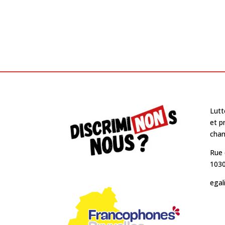
Lutt
et p
cha
Rue 
1030
egal